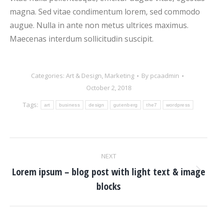
magna. Sed vitae condimentum lorem, sed commodo
augue. Nulla in ante non metus ultrices maximus.
Maecenas interdum sollicitudin suscipit.
Categories:
Art & Design
,
Marketing
By
pcaadmin
October 2, 2018
Tags:
art
business
design
gutenberg
the7
wordpress
Post
NEXT
navigation
Lorem ipsum – blog post with light text & image
Next
blocks
post: